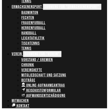
Tennis
Erwachsenensport
Submenu for "Erwachsenensport"
Badminton
Fechten
Frauenfußball
Herrenfußball
Handball
Leichtathletik
Tischtennis
Tennis
Verein
Submenu for "Verein"
Vorstand / Gremien
Chronik
Vereinshefte
Mitgliedschaft und Satzung
Beiträge
Online-Aufnahmeantrag
Reisekostenformular
Aufwandsentschädigung
Mitmachen
Kontakt